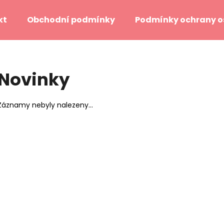
kt
Obchodní podmínky
Podmínky ochrany o
Co potřebujete najít?
Novinky
HLEDAT
Záznamy nebyly nalezeny...
Doporučujeme