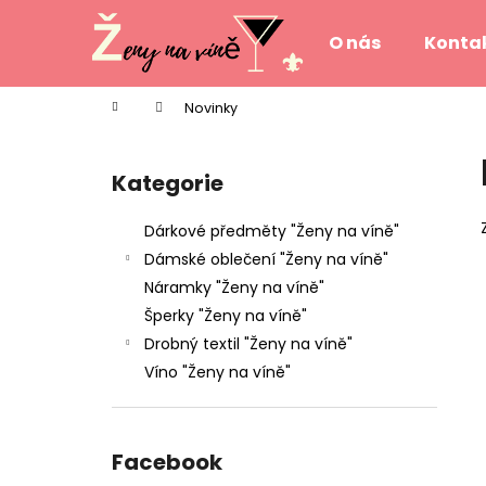
K
Přejít
na
o
O nás
Konta
obsah
Zpět
Zpět
š
do
do
í
Domů
Novinky
k
obchodu
obchodu
P
o
Kategorie
Přeskočit
s
kategorie
t
Dárkové předměty "Ženy na víně"
r
Dámské oblečení "Ženy na víně"
a
Náramky "Ženy na víně"
n
Šperky "Ženy na víně"
n
Drobný textil "Ženy na víně"
í
Víno "Ženy na víně"
p
a
n
Facebook
e