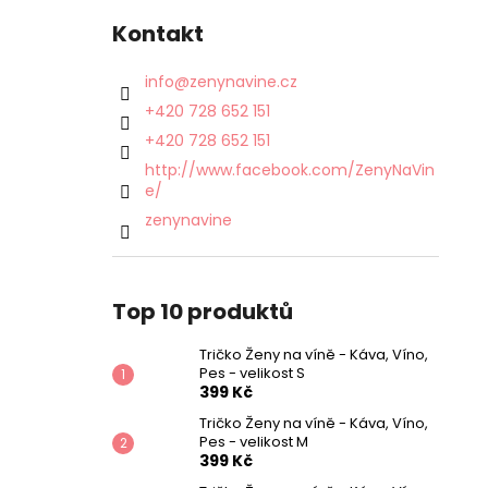
Kontakt
info
@
zenynavine.cz
+420 728 652 151
+420 728 652 151
http://www.facebook.com/ZenyNaVin
e/
zenynavine
Top 10 produktů
Tričko Ženy na víně - Káva, Víno,
Pes - velikost S
399 Kč
Tričko Ženy na víně - Káva, Víno,
Pes - velikost M
399 Kč