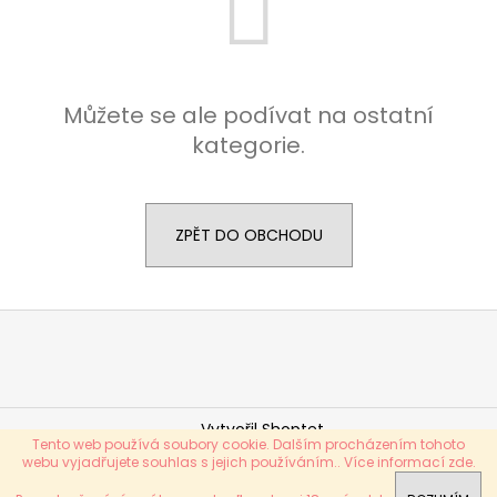
a
j
í
t
Můžete se ale podívat na ostatní
?
kategorie.
ZPĚT DO OBCHODU
HLEDAT
Z
á
D
p
o
p
a
o
Vytvořil Shoptet
t
Tento web používá soubory cookie. Dalším procházením tohoto
r
í
Copyright 2026
Ženy na víně - OFFICIAL
. Všechna práva
webu vyjadřujete souhlas s jejich používáním.. Více informací
zde
.
u
vyhrazena.