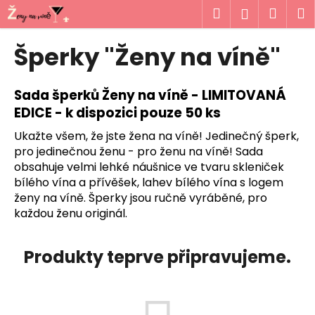
K
Přejít
Hledat
Náku
M
Přihlášen
na
o
obsah
Zpět
Zpět
košík
š
Šperky "Ženy na víně"
í
C
k
o
Sada šperků Ženy na víně - LIMITOVANÁ
p
EDICE - k dispozici pouze 50 ks
o
Ukažte všem, že jste žena na víně! Jedinečný šperk,
t
pro jedinečnou ženu - pro ženu na víně!
Sada
ř
obsahuje velmi lehké náušnice ve tvaru skleniček
bílého vína a přívěšek, lahev bílého vína s logem
e
ženy na víně.
Šperky jsou ručně vyráběné, pro
b
každou ženu originál.
u
j
Produkty teprve připravujeme.
e
t
e
n