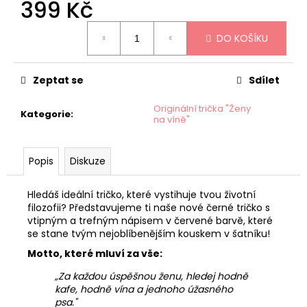
399 Kč
Měrná
DO KOŠÍKU
cena:
Zeptat se
Sdílet
Originální trička "Ženy
Kategorie
:
na víně"
Popis
Diskuze
Hledáš ideální tričko, které vystihuje tvou životní
filozofii? Představujeme ti naše nové černé tričko s
vtipným a trefným nápisem v červené barvě, které
se stane tvým nejoblíbenějším kouskem v šatníku!
Motto, které mluví za vše:
„Za každou úspěšnou ženu, hledej hodně
kafe, hodně vína a jednoho úžasného
psa."