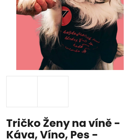
a
j
í
t
?
HLEDAT
D
o
p
Tričko Ženy na víně -
o
r
Káva, Víno, Pes -
u