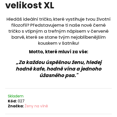
č
velikost XL
u
j
e
Hledáš ideální tričko, které vystihuje tvou životní
m
filozofii? Představujeme ti naše nové černé
e
tričko s vtipným a trefným nápisem v červené
barvě, které se stane tvým nejoblíbenějším
kouskem v šatníku!
ORIGINÁLNÍ
NÁRAMEK
Motto, které mluví za vše:
"ŽENY
NA
„Za každou úspěšnou ženu, hledej
VÍNĚ"
-
hodně kafe, hodně vína a jednoho
LIMITOVANÁ
úžasného psa."
EDICE
95
Kč
Skladem
Kód:
027
Značka:
Ženy na víně