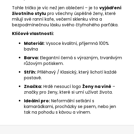
Tohle tričko je víc než jen oblečení – je to
vyjádření
životního stylu
pro všechny úspěšné ženy, které
milují své ranní kafe, večerní sklenku vína a
bezpodmínečnou lásku svého čtyřnohého parťáka.
Klíčové vlastnosti:
Materiál:
Vysoce kvalitní, příjemná 100%
bavlna
Barva:
Elegantní černá s výrazným, trvanlivým
růžovým potiskem.
Střih:
Přiléhavý / Klasický, který lichotí každé
postavě.
Značka:
Hrdě nesoucí logo
Ženy na víně
–
značky pro ženy, které si umí užívat života.
Ideální pro:
Neformální setkání s
kamarádkami, procházky se psem, nebo jen
tak na pohodu s kávou a vínem.
Z