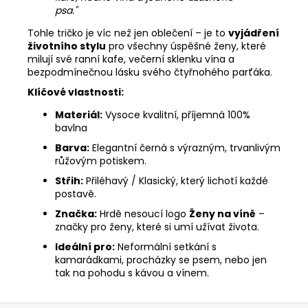
psa."
Tohle tričko je víc než jen oblečení – je to
vyjádření
životního stylu
pro všechny úspěšné ženy, které
milují své ranní kafe, večerní sklenku vína a
bezpodmínečnou lásku svého čtyřnohého parťáka.
Klíčové vlastnosti:
Materiál:
Vysoce kvalitní, příjemná 100%
bavlna
Barva:
Elegantní černá s výrazným, trvanlivým
růžovým potiskem.
Střih:
Přiléhavý / Klasický, který lichotí každé
postavě.
Značka:
Hrdě nesoucí logo
Ženy na víně
–
značky pro ženy, které si umí užívat života.
Ideální pro:
Neformální setkání s
kamarádkami, procházky se psem, nebo jen
tak na pohodu s kávou a vínem.