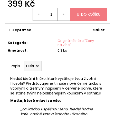
399 Kč
Měrná
DO KOŠÍKU
cena:
Zeptat se
Sdílet
Originální trička "Ženy
Kategorie
:
na víně"
Hmotnost
:
0.3 kg
Popis
Diskuze
Hledáš ideální tričko, které vystihuje tvou životní
filozofii? Představujeme ti naše nové černé tričko s
vtipným a trefným nápisem v červené barvě, které
se stane tvým nejoblíbenějším kouskem v šatníku!
Motto, které mluví za vše:
„Za každou úspěšnou ženu, hledej hodně
kafe, hodně vína a jednoho úžasného