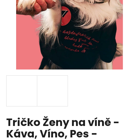
a
j
í
t
?
HLEDAT
D
o
p
Tričko Ženy na víně -
o
r
Káva, Víno, Pes -
u