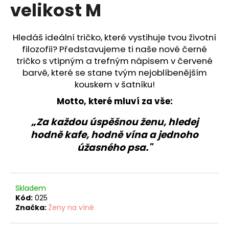
č
velikost M
u
j
e
Hledáš ideální tričko, které vystihuje tvou životní
m
filozofii? Představujeme ti naše nové černé
e
tričko s vtipným a trefným nápisem v červené
barvě, které se stane tvým nejoblíbenějším
kouskem v šatníku!
TRIČKO
ŽENY
Motto, které mluví za vše:
NA
VÍNĚ
„Za každou úspěšnou ženu, hledej
-
KÁVA,
hodně kafe, hodně vína a jednoho
VÍNO,
úžasného psa."
PES
-
VELIKOST
M
399
Skladem
Kč
Kód:
025
Značka:
Ženy na víně