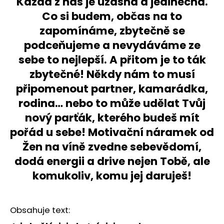
Každá z nás je úžasná a jedinečná.
č
u
Co si budem, občas na to
j
zapomínáme, zbytečně se
e
podceňujeme a nevydáváme ze
m
e
sebe to nejlepší. A přitom je to ták
zbytečné! Někdy nám to musí
TRIČKO
připomenout partner, kamarádka,
ŽENY
rodina… nebo to může udělat Tvůj
NA
VÍNĚ
nový parťák, kterého budeš mít
-
KÁVA,
pořád u sebe! Motivační náramek od
VÍNO,
Žen na víně zvedne sebevědomí,
PES
-
dodá energii a drive nejen Tobě, ale
VELIKOST
M
komukoliv, komu jej daruješ!
399
Kč
Obsahuje text: