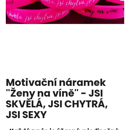
a
j
í
t
?
HLEDAT
Motivační náramek
"Ženy na víně" - JSI
D
o
SKVĚLÁ, JSI CHYTRÁ,
p
JSI SEXY
o
r
u