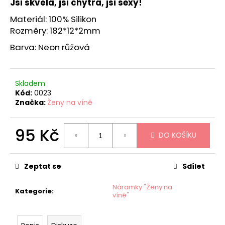
Jsi skvělá, jsi chytrá, jsi sexy!
Materiál: 100% Silikon
Rozměry: 182*12*2mm
Barva: Neon růžová
Skladem
Kód:
0023
Značka:
Ženy na víně
95 Kč
DO KOŠÍKU
Měrná
cena:
Zeptat se
Sdílet
Náramky "Ženy na
Kategorie
:
víně"