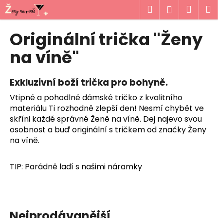
K
Přejít
Hledat
Náku
M
Přihlášen
na
o
obsah
Zpět
Zpět
košík
š
Originální trička "Ženy
í
C
na víně"
k
o
p
Exkluzivní boží trička pro bohyně.
o
Vtipné a pohodlné dámské tričko z kvalitního
t
materiálu Ti rozhodně zlepší den! Nesmí chybět ve
ř
skříni každé správné Ženě na víně. Dej najevo svou
e
osobnost a buď originální s tričkem od značky Ženy
b
na víně.
u
j
TIP: Parádně ladí s našimi náramky
e
t
e
Nejprodávanější
n