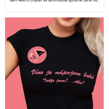
den! Nesmí chybět ve skříni každé správné Ženě na...
Kód:
0010