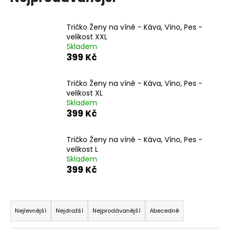
a
j
Tričko Ženy na víně - Káva, Víno, Pes -
í
velikost XXL
Skladem
t
399 Kč
?
Tričko Ženy na víně - Káva, Víno, Pes -
velikost XL
Skladem
399 Kč
HLEDAT
Tričko Ženy na víně - Káva, Víno, Pes -
velikost L
Skladem
D
399 Kč
o
p
o
Ř
r
a
Nejlevnější
Nejdražší
Nejprodávanější
Abecedně
u
z