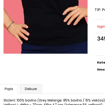
TRIČKO ŽENY NA VÍNĚ - KÁVA, VÍNO, PES
TRIČKO ŽENY NA 
- VELIKOST M
- VELIKOST L
TIP: 
399 Kč
399 Kč
Vypr
34
Měr
cena
Kate
Hmo
Popis
Diskuze
Složení: 100% bavlna (Grey Melange: 85% bavlna / 15% viskóza)
Velikost L: délka - 70cm, šířka 47 cm (tolerance 5% velikosti)