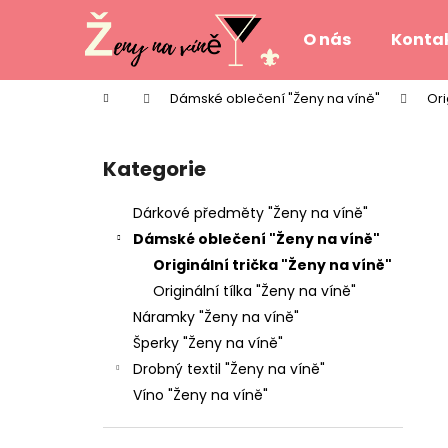
K
Přejít
na
o
O nás
Konta
obsah
Zpět
Zpět
š
do
do
í
Domů
Dámské oblečení "Ženy na víně"
Ori
k
obchodu
obchodu
P
o
Kategorie
Přeskočit
s
kategorie
t
Dárkové předměty "Ženy na víně"
r
Dámské oblečení "Ženy na víně"
a
Originální trička "Ženy na víně"
n
Originální tílka "Ženy na víně"
n
Náramky "Ženy na víně"
í
Šperky "Ženy na víně"
p
Drobný textil "Ženy na víně"
a
Víno "Ženy na víně"
n
e