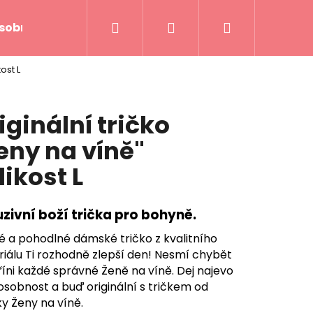
Hledat
Přihlášení
Nákupní
sobních údajů
ost L
košík
iginální tričko
eny na víně"
likost L
uzivní boží trička pro bohyně.
é a pohodlné dámské tričko z kvalitního
iálu Ti rozhodně zlepší den! Nesmí chybět
říni každé správné Ženě na víně. Dej najevo
Následující
osobnost a buď originální s tričkem od
y Ženy na víně.