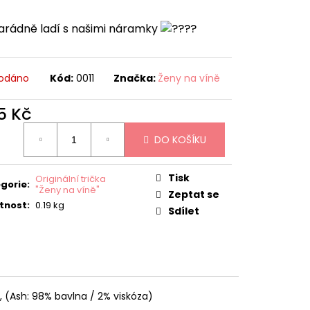
VÍNĚ - KÁVA, VÍNO, PES
Parádně ladí s našimi náramky
odáno
Kód:
0011
Značka:
Ženy na víně
5 Kč
ná
DO KOŠÍKU
:
Tisk
Originální trička
gorie
:
"Ženy na víně"
Zeptat se
tnost
:
0.19 kg
Sdílet
, (Ash: 98% bavlna / 2% viskóza)