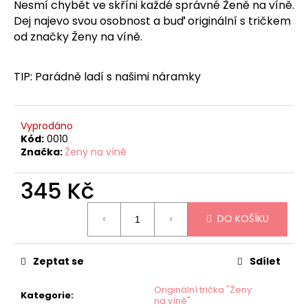
č
Nesmí chybět ve skříni každé správné Ženě na víně.
u
Dej najevo svou osobnost a buď originální s tričkem
j
od značky Ženy na víně.
e
m
e
TIP: Parádně ladí s našimi náramky
TŘI
Vyprodáno
V
Kód:
0010
JEDNOM
Značka:
Ženy na víně
-
NÁRAMKY
"ŽENY
345 Kč
NA
VÍNĚ"
Měrná
-
DO KOŠÍKU
cena:
LIMITOVANÁ
EDICE
249
Zeptat se
Sdílet
Kč
Originální trička "Ženy
Kategorie
:
na víně"