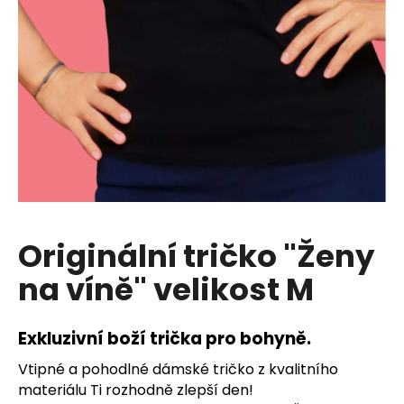
a
j
í
t
?
HLEDAT
Originální tričko "Ženy
na víně" velikost M
D
o
p
Exkluzivní boží trička pro bohyně.
o
r
Vtipné a pohodlné dámské tričko z kvalitního
u
materiálu Ti rozhodně zlepší den!