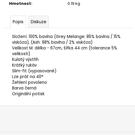
Hmotnost
:
0.19 kg
Popis
Diskuze
Složení: 100% bavlna (Grey Melange: 85% bavlna / 15%
viskóza), (Ash: 98% bavlna / 2% viskóza)
Velikost M: délka - 67cm, šířka 44 cm (tolerance 5%
velikosti)
Kulatý výstřih
Krátký rukáv
Slim-fit (vypasované)
Lze prát na 40°
Žehlení povoleno
Barva černá
Originální potisk
Z
á
p
a