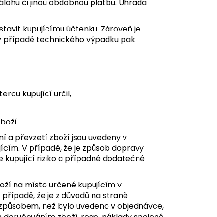
álohu či jinou obdobnou platbu. Úhrada
ystavit kupujícímu účtenku. Zároveň je
, v případě technického výpadku pak
erou kupující určil,
boží.
ní a převzetí zboží jsou uvedeny v
ícím. V případě, že je způsob dopravy
 kupující riziko a případné dodatečné
boží na místo určené kupujícím v
V případě, že je z důvodů na straně
 způsobem, než bylo uvedeno v objednávce,
m doručováním zboží, resp. náklady spojené