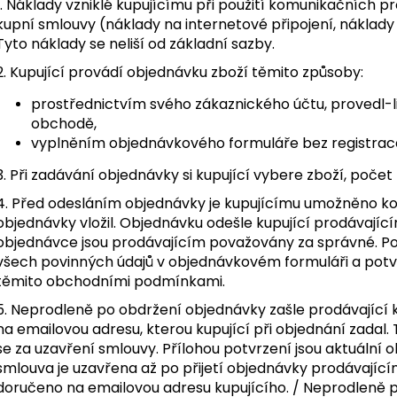
1. Náklady vzniklé kupujícímu při použití komunikačních pr
kupní smlouvy (náklady na internetové připojení, náklady 
Tyto náklady se neliší od základní sazby.
2. Kupující provádí objednávku zboží těmito způsoby:
prostřednictvím svého zákaznického účtu, provedl-l
obchodě,
vyplněním objednávkového formuláře bez registrac
3. Při zadávání objednávky si kupující vybere zboží, počet
4. Před odesláním objednávky je kupujícímu umožněno kon
objednávky vložil. Objednávku odešle kupující prodávající
objednávce jsou prodávajícím považovány za správné. Po
všech povinných údajů v objednávkovém formuláři a potvr
těmito obchodními podmínkami.
5. Neprodleně po obdržení objednávky zašle prodávající 
na emailovou adresu, kterou kupující při objednání zadal
se za uzavření smlouvy. Přílohou potvrzení jsou aktuální
smlouva je uzavřena až po přijetí objednávky prodávající
doručeno na emailovou adresu kupujícího. / Neprodleně p