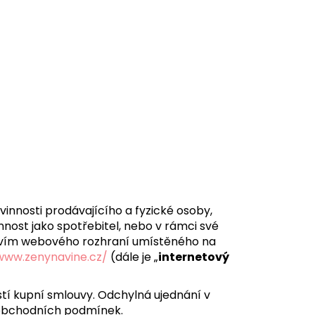
VÍNĚ - KÁVA, VÍNO, PES
innosti prodávajícího a fyzické osoby,
nnost jako spotřebitel, nebo v rámci své
tvím webového rozhraní umístěného na
www.zenynavine.cz/
(dále je „
internetový
tí kupní smlouvy. Odchylná ujednání v
 obchodních podmínek.