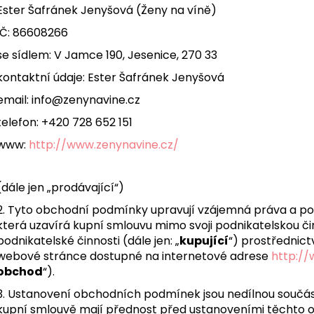
TRIČKO ŽENY NA VÍNĚ - KÁVA, VÍNO, PES
TRIČKO ŽENY NA 
Ester Šafránek Jenyšová (Ženy na víně)
- VELIKOST M
- VELIKOST L
IČ: 86608266
399 Kč
399 Kč
se sídlem: V Jamce 190, Jesenice, 270 33
kontaktní údaje: Ester Šafránek Jenyšová
email: info@zenynavine.cz
telefon: +420 728 652 151
www:
http://www.zenynavine.cz/
(dále jen „prodávající“)
2. Tyto obchodní podmínky upravují vzájemná práva a pov
která uzavírá kupní smlouvu mimo svoji podnikatelskou či
podnikatelské činnosti (dále jen: „
kupující
“) prostřednic
webové stránce dostupné na internetové adrese
http://
obchod
“).
3. Ustanovení obchodních podmínek jsou nedílnou součás
kupní smlouvě mají přednost před ustanoveními těchto