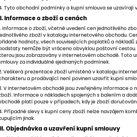
4. Tyto obchodní podmínky a kupní smlouva se uzavírají 
II. Informace o zboží a cenách
1. Informace o zboží, včetně uvedení cen jednotlivého zbož
jednotlivého zboží v katalogu internetového obchodu. Ce
přidané hodnoty, všech souvisejících poplatků a nákladů za
podstaty nemůže být vráceno obvyklou poštovní cestou. C
kterou jsou zobrazovány v internetovém obchodě. Toto u
smlouvy za individuálně sjednaných podmínek.
2. Veškerá prezentace zboží umístěná v katalogu intern
charakteru a prodávající není povinen uzavřít kupní sml
3. V internetovém obchodě jsou zveřejněny informace o
zboží. Informace o nákladech spojených s balením a do
obchodě platí pouze v případech, kdy je zboží doručován
4. Případné slevy s kupní ceny zboží nelze navzájem komb
kupujícím jinak.
III. Objednávka a uzavření kupní smlouvy