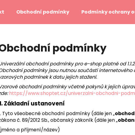
kt
Obchodní podmínky
Podmínky ochrany o
Co potřebujete najít?
Obchodní podmínky
HLEDAT
Univerz
ální obchodní podmínky pro e-shop platné od 1.1.
Obchodní podmínky jsou nutnou součástí internetového
vzorových podmínek k datu jejich stažení
.
Doporučujeme
Vzorové obchodní podmínky včetně pokynů k jejich úprav
zde:
https://www.shoptet.cz/univerzalni-obchodni-pod
I.
Základní ustanovení
1. Tyto všeobecné obchodní podmínky (dále jen „
obchod
zákona č. 89/2012 Sb., občanský zákoník (dále jen „
občan
(jméno a příjmení/název)