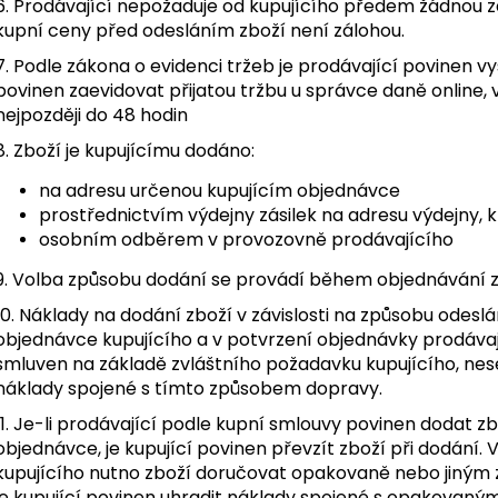
6. Prodávající nepožaduje od kupujícího předem žádnou z
kupní ceny před odesláním zboží není zálohou.
7. Podle zákona o evidenci tržeb je prodávající povinen v
povinen zaevidovat přijatou tržbu u správce daně online
nejpozději do 48 hodin
8. Zboží je kupujícímu dodáno:
na adresu určenou kupujícím objednávce
prostřednictvím výdejny zásilek na adresu výdejny, kt
osobním odběrem v provozovně prodávajícího
9. Volba způsobu dodání se provádí během objednávání z
10. Náklady na dodání zboží v závislosti na způsobu odeslá
objednávce kupujícího a v potvrzení objednávky prodávaj
smluven na základě zvláštního požadavku kupujícího, nese
náklady spojené s tímto způsobem dopravy.
11. Je-li prodávající podle kupní smlouvy povinen dodat z
objednávce, je kupující povinen převzít zboží při dodání. 
kupujícího nutno zboží doručovat opakovaně nebo jiným
je kupující povinen uhradit náklady spojené s opakovaný