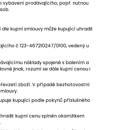
vybavení prodávajícího, popř. nutnou
sob.
 dle kupní smlouvy může kupující uhradit
jícího č
123-467210247
/0100, vedený u
odávajícímu náklady spojené s balením a
ovně jinak, rozumí se dále kupní cenou i
 převzetí zboží. V případě bezhotovostní
smlouvy.
upuje kupující podle pokynů příslušného
 uhradit kupní cenu splněn okamžikem
.