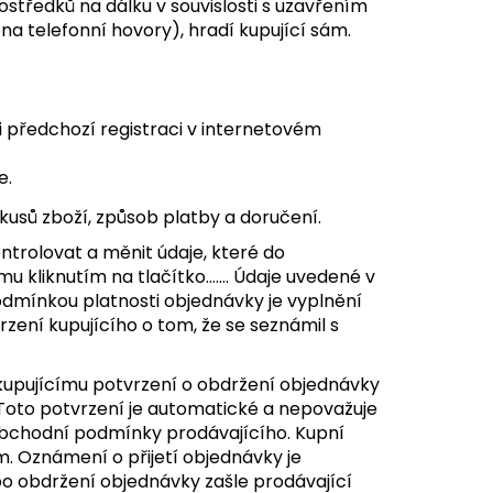
ostředků na dálku v souvislosti s uzavřením
na telefonní hovory), hradí kupující sám.
i předchozí registraci v internetovém
e.
 kusů zboží, způsob platby a doručení.
trolovat a měnit údaje, které do
mu kliknutím na tlačítko……. Údaje uvedené v
dmínkou platnosti objednávky je vyplnění
zení kupujícího o tom, že se seznámil s
kupujícímu potvrzení o obdržení objednávky
. Toto potvrzení je automatické a nepovažuje
 obchodní podmínky prodávajícího. Kupní
m. Oznámení o přijetí objednávky je
o obdržení objednávky zašle prodávající