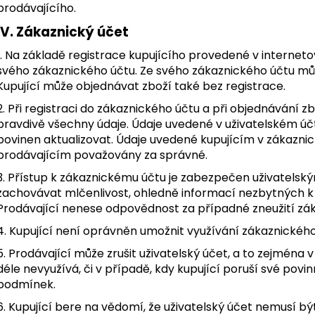
prodávajícího.
IV. Zákaznický účet
1. Na základě registrace kupujícího provedené v interne
svého zákaznického účtu. Ze svého zákaznického účtu můž
Kupující může objednávat zboží také bez registrace.
2. Při registraci do zákaznického účtu a při objednávání z
pravdivě všechny údaje. Údaje uvedené v uživatelském účtu 
povinen aktualizovat. Údaje uvedené kupujícím v zákaznic
prodávajícím považovány za správné.
3. Přístup k zákaznickému účtu je zabezpečen uživatelsk
zachovávat mlčenlivost, ohledně informací nezbytných k 
Prodávající nenese odpovědnost za případné zneužití zák
4. Kupující není oprávněn umožnit využívání zákaznickéh
5. Prodávající může zrušit uživatelský účet, a to zejména v
déle nevyužívá, či v případě, kdy kupující poruší své pov
podmínek.
6. Kupující bere na vědomí, že uživatelský účet nemusí bý