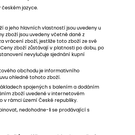
v českém jazyce.
í a jeho hlavních vlastností jsou uvedeny u
ny zboží jsou uvedeny včetně daně z
 vrácení zboží, jestliže toto zboží ze své
eny zboží zůstávají v platnosti po dobu, po
stanovení nevylučuje sjednání kupní
etového obchodu je informativního
ouvu ohledně tohoto zboží.
 nákladech spojených s balením a dodáním
dáním zboží uvedené v internetovém
o v rámci území České republiky.
inovat, nedohodne-li se prodávající s