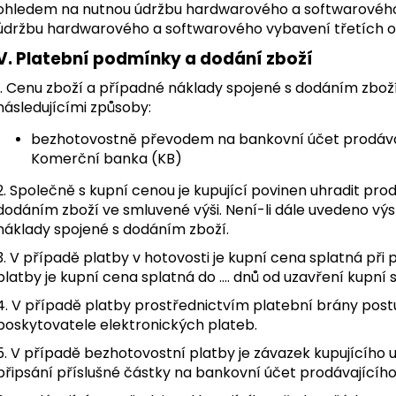
ohledem na nutnou údržbu hardwarového a softwarového 
údržbu hardwarového a softwarového vybavení třetích o
V. Platební podmínky a dodání zboží
1. Cenu zboží a případné náklady spojené s dodáním zboží
následujícími způsoby:
bezhotovostně převodem na bankovní účet prodáva
Komerční banka (KB)
2. Společně s kupní cenou je kupující povinen uhradit pr
dodáním zboží ve smluvené výši. Není-li dále uvedeno výsl
náklady spojené s dodáním zboží.
3. V případě platby v hotovosti je kupní cena splatná při
platby je kupní cena splatná do …. dnů od uzavření kupní 
4. V případě platby prostřednictvím platební brány post
poskytovatele elektronických plateb.
5. V případě bezhotovostní platby je závazek kupujícího
připsání příslušné částky na bankovní účet prodávajícího