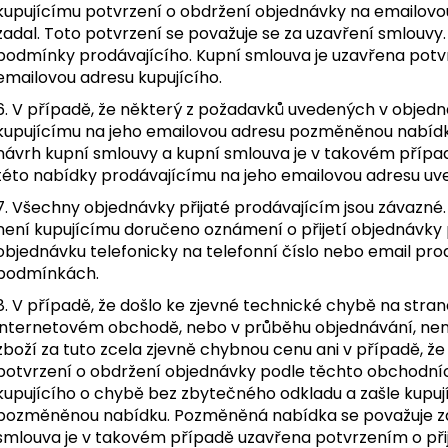
kupujícímu potvrzení o obdržení objednávky na emailovou 
zadal. Toto potvrzení se považuje se za uzavření smlouvy.
podmínky prodávajícího. Kupní smlouva je uzavřena pot
emailovou adresu kupujícího.
6. V případě, že některý z požadavků uvedených v objedn
kupujícímu na jeho emailovou adresu pozměněnou nabíd
návrh kupní smlouvy a kupní smlouva je v takovém případ
této nabídky prodávajícímu na jeho emailovou adresu u
7. Všechny objednávky přijaté prodávajícím jsou závazné.
není kupujícímu doručeno oznámení o přijetí objednávky p
objednávku telefonicky na telefonní číslo nebo email pr
podmínkách.
8. V případě, že došlo ke zjevné technické chybě na stran
internetovém obchodě, nebo v průběhu objednávání, není
zboží za tuto zcela zjevně chybnou cenu ani v případě, ž
potvrzení o obdržení objednávky podle těchto obchodníc
kupujícího o chybě bez zbytečného odkladu a zašle kupuj
pozměněnou nabídku. Pozměněná nabídka se považuje za
smlouva je v takovém případě uzavřena potvrzením o při