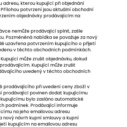
adresu, kterou kupující při objednání
 Přílohou potvrzení jsou aktuální obchodní
vrzením objednávky prodávajícím na
ávce nemůže prodávající splnit, zašle
ku. Pozměněná nabídka se považuje za nový
ě uzavřena potvrzením kupujícího o přijetí
vedenu v těchto obchodních podmínkách.
 Kupující může zrušit objednávku, dokud
rodávajícím. Kupující může zrušit
odávajícího uvedený v těchto obchodních
ě prodávajícího při uvedení ceny zboží v
 prodávající povinen dodat kupujícímu
e kupujícímu bylo zasláno automatické
h podmínek. Prodávající informuje
ícímu na jeho emailovou adresu
 nový návrh kupní smlouvy a kupní
jetí kupujícím na emailovou adresu