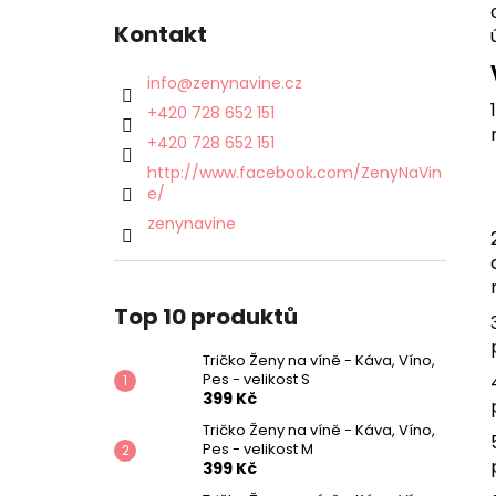
Kontakt
info
@
zenynavine.cz
+420 728 652 151
+420 728 652 151
http://www.facebook.com/ZenyNaVin
e/
zenynavine
Top 10 produktů
Tričko Ženy na víně - Káva, Víno,
Pes - velikost S
399 Kč
Tričko Ženy na víně - Káva, Víno,
Pes - velikost M
399 Kč