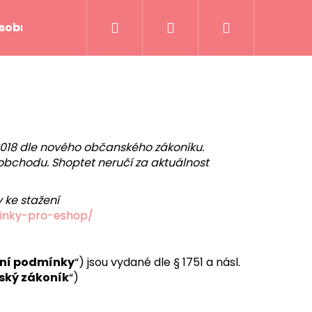
Hledat
Přihlášení
Nákupní
sobních údajů
košík
2018 dle nového občanského zákoníku.
 obchodu. Shopt
et neru
čí za aktuálnost
 ke stažení
minky-pro-eshop/
ní podmínky
“) jsou vydané dle § 1751 a násl.
Následující
ský zákoník
“)