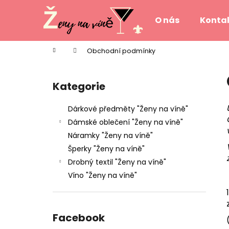
K
Přejít
na
o
O nás
Konta
obsah
Zpět
Zpět
š
do
do
í
Domů
Obchodní podmínky
k
obchodu
obchodu
P
o
Kategorie
Přeskočit
s
kategorie
t
Dárkové předměty "Ženy na víně"
r
Dámské oblečení "Ženy na víně"
a
Náramky "Ženy na víně"
n
Šperky "Ženy na víně"
n
Drobný textil "Ženy na víně"
í
Víno "Ženy na víně"
p
a
n
Facebook
e