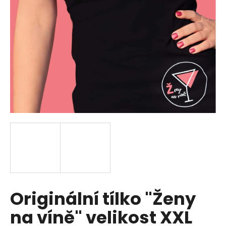
a
j
í
t
?
HLEDAT
D
o
p
Originální tílko "Ženy
o
r
na víně" velikost XXL
u