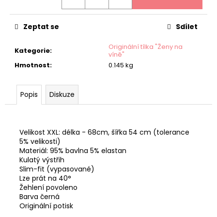
Zeptat se
Sdílet
Originální tílka "Ženy na
Kategorie
:
víně"
Hmotnost
:
0.145 kg
Popis
Diskuze
Velikost XXL: délka - 68cm, šířka 54 cm (tolerance
5% velikosti)
Materiál: 95% bavlna 5% elastan
Kulatý výstřih
Slim-fit (vypasované)
Lze prát na 40°
Žehlení povoleno
Barva černá
Originální potisk