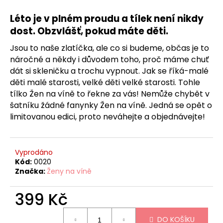
č
u
Léto je v plném proudu a tílek není nikdy
j
dost. Obzvlášť,
pokud máte děti.
e
m
Jsou to naše zlatíčka, ale co si budeme, občas je to
e
náročné a někdy i důvodem toho, proč máme chuť
dát si skleničku a trochu vypnout. Jak se říká-malé
děti malé starosti, velké děti velké starosti. Tohle
TRIČKO
tílko Žen na víně to řekne za vás! Nemůže chybět v
ŽENY
NA
šatníku žádné fanynky Žen na víně. Jedná se opět o
VÍNĚ
limitovanou edici, proto neváhejte a objednávejte!
-
KÁVA,
VÍNO,
PES
Vyprodáno
-
VELIKOST
Kód:
0020
XL
Značka:
Ženy na víně
399
Kč
399 Kč
Měrná
DO KOŠÍKU
cena: