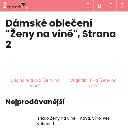
K
Přejít
Hledat
Náku
M
Přihlášen
na
o
obsah
Zpět
Zpět
košík
š
Dámské oblečení
í
C
"Ženy na víně"
, Strana
k
o
2
p
o
t
ř
e
Originální trička "Ženy na
Originální tílka "Ženy na
b
víně"
víně"
u
j
Nejprodávanější
e
t
Tričko Ženy na víně - Káva, Víno, Pes -
e
velikost L
n