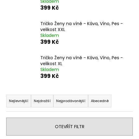
Skladem
a
399 Kč
j
í
Tričko Ženy na víně - Káva, Víno, Pes -
velikost XXL
t
Skladem
?
399 Kč
Tričko Ženy na víně - Káva, Víno, Pes -
velikost XL
Skladem
HLEDAT
399 Kč
Ř
D
a
Nejlevnější
Nejdražší
Nejprodávanější
Abecedně
o
z
p
e
o
n
r
OTEVŘÍT FILTR
u
í